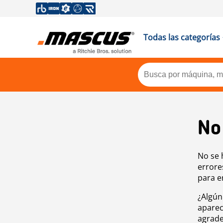
Todas las categorías
No
No se 
errore
para e
¿Algún
aparec
agrade