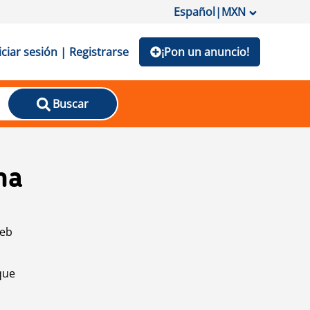
Español
|
MXN
iciar sesión | Registrarse
¡Pon un anuncio!
Buscar
na
web
que