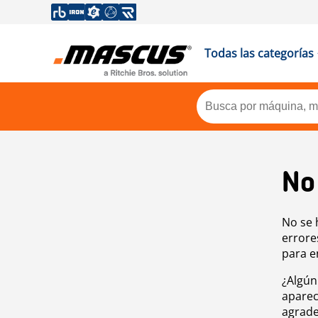
Todas las categorías
No
No se 
errore
para e
¿Algún
aparec
agrade