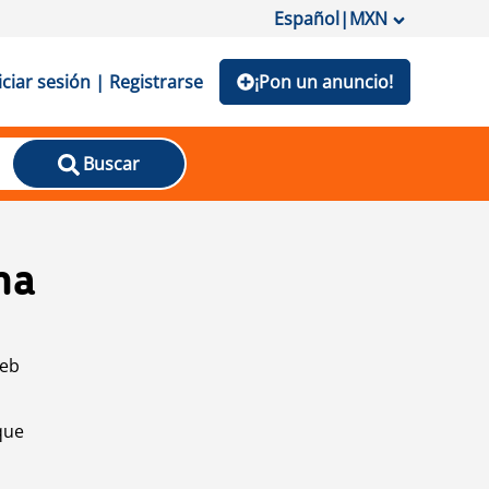
Español
|
MXN
iciar sesión | Registrarse
¡Pon un anuncio!
Buscar
na
web
que