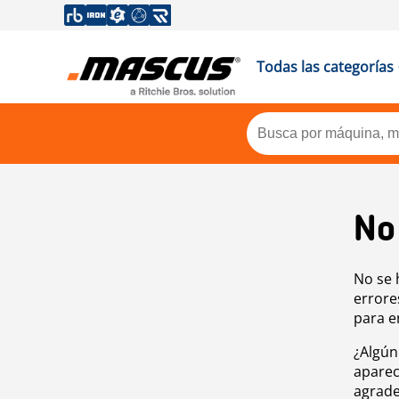
Todas las categorías
No
No se 
errore
para e
¿Algún
aparec
agrade