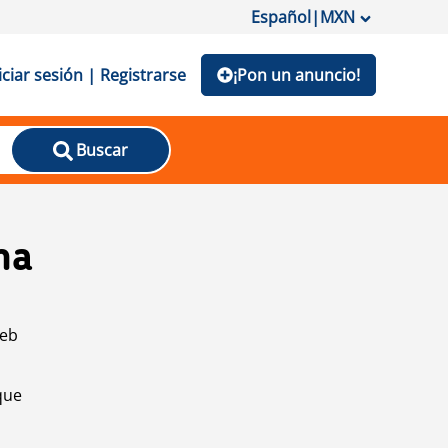
Español
|
MXN
iciar sesión | Registrarse
¡Pon un anuncio!
Buscar
na
web
que