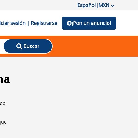
Español
|
MXN
iciar sesión | Registrarse
¡Pon un anuncio!
Buscar
na
web
que