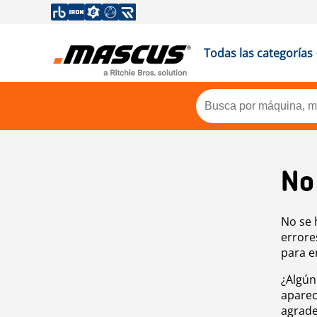
Todas las categorías
No
No se 
errore
para e
¿Algún
aparec
agrade