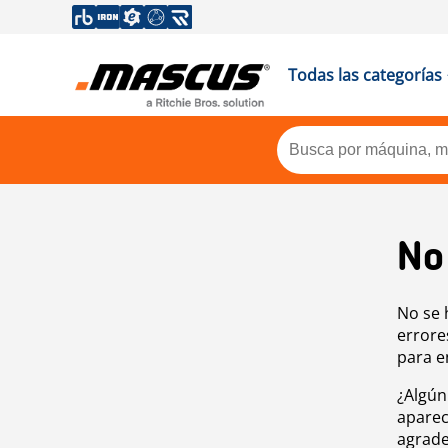
Todas las categorías
No
No se 
errore
para e
¿Algún
aparec
agrade