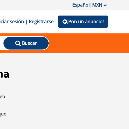
Español
|
MXN
iciar sesión | Registrarse
¡Pon un anuncio!
Buscar
na
web
que