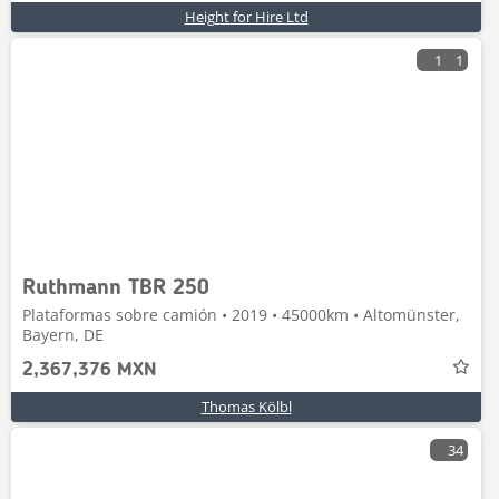
Height for Hire Ltd
1
1
Ruthmann TBR 250
Plataformas sobre camión • 2019 • 45000km • Altomünster,
Bayern, DE
2,367,376 MXN
Thomas Kölbl
34