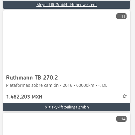
Meyer Lift GmbH - Hohenwestedt
11
Ruthmann TB 270.2
Plataformas sobre camión • 2016 • 60000km • -, DE
1,462,203 MXN
b+t sky-lift zeilinga gmbh
14