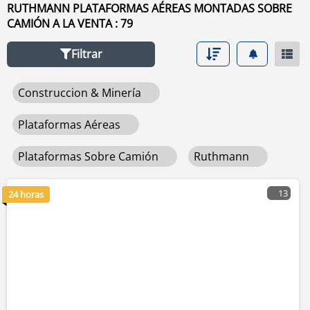
haga clic en los botones de marca, año, precio, horas de
RUTHMANN PLATAFORMAS AÉREAS MONTADAS SOBRE
uso, país. Para buscar cualquier equipo usado de venta
CAMIÓN A LA VENTA : 79
haga clic en este enlace
plataformas aéreas montadas
sobre camión
.
Filtrar
Construccion & Minería
Plataformas Aéreas
Plataformas Sobre Camión
Ruthmann
13
24 horas