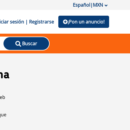
Español
|
MXN
iciar sesión | Registrarse
¡Pon un anuncio!
Buscar
na
web
que