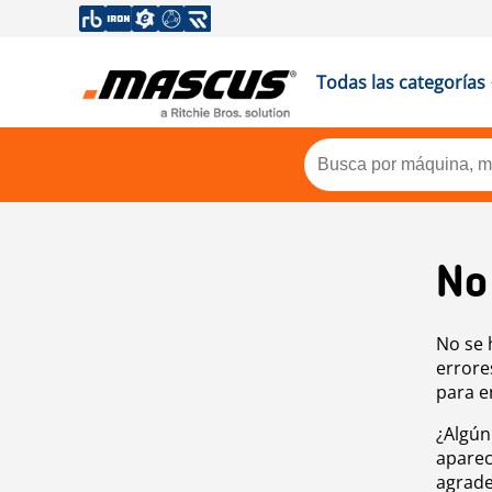
Todas las categorías
No
No se 
errore
para e
¿Algún
aparec
agrade