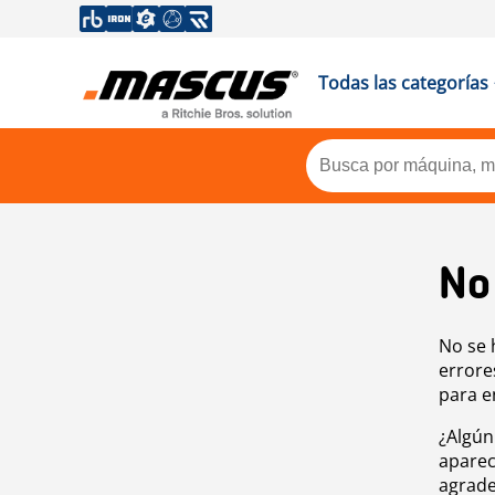
Todas las categorías
No
No se 
errore
para e
¿Algún
aparec
agrade