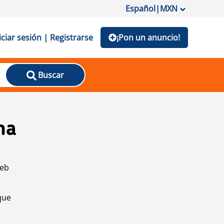
Español
|
MXN
iciar sesión | Registrarse
¡Pon un anuncio!
Buscar
na
web
que