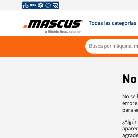
Todas las categorías
No
No se 
errore
para e
¿Algún
aparec
agrade