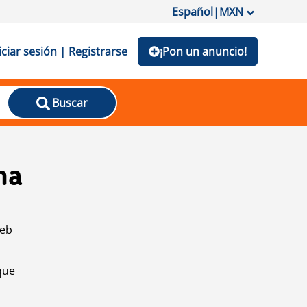
Español
|
MXN
iciar sesión | Registrarse
¡Pon un anuncio!
Buscar
na
web
que