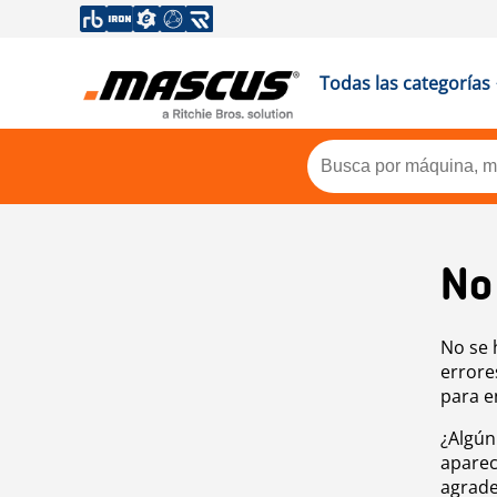
Todas las categorías
No
No se 
errore
para e
¿Algún
aparec
agrade