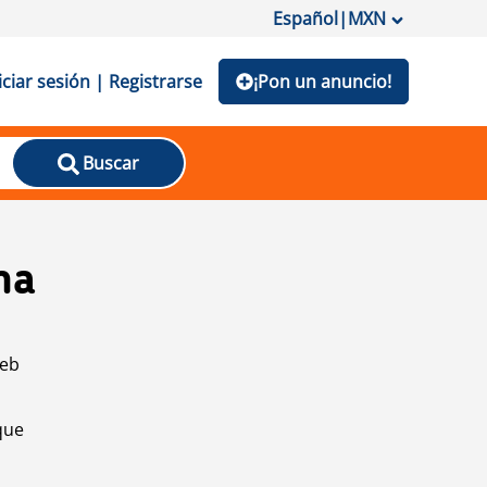
Español
|
MXN
iciar sesión | Registrarse
¡Pon un anuncio!
Buscar
na
web
que