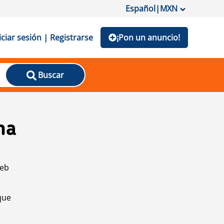
Español
|
MXN
iciar sesión | Registrarse
¡Pon un anuncio!
Buscar
na
web
que