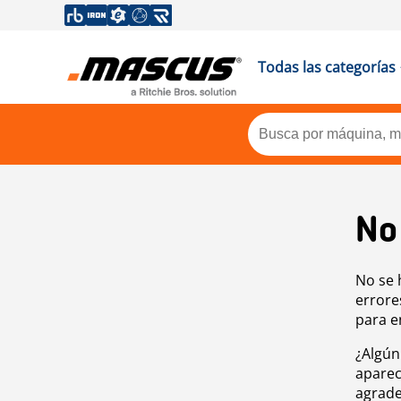
Todas las categorías
No
No se 
errore
para e
¿Algún
aparec
agrade