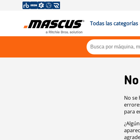
Todas las categorías
No
No se 
errore
para e
¿Algún
aparec
agrade