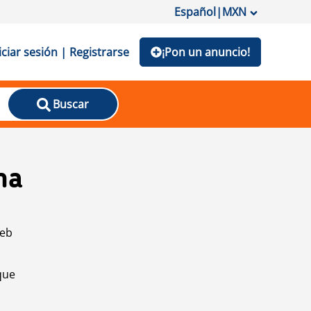
Español
|
MXN
iciar sesión | Registrarse
¡Pon un anuncio!
Buscar
na
web
que