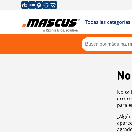
Todas las categorías
No
No se 
errore
para e
¿Algún
aparec
agrade