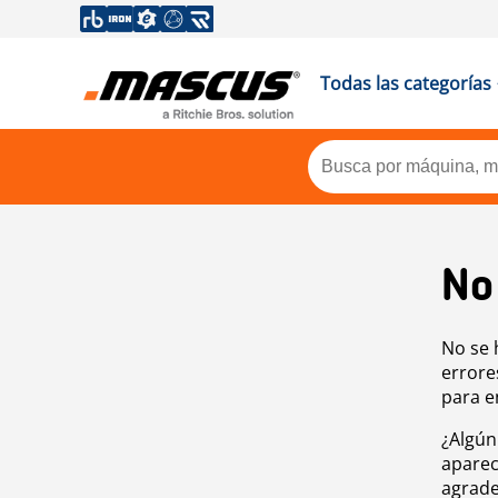
Todas las categorías
No
No se 
errore
para e
¿Algún
aparec
agrade