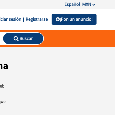
Español
|
MXN
iciar sesión | Registrarse
¡Pon un anuncio!
Buscar
na
web
que