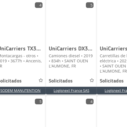
4
5
UniCarriers TX3-18
UniCarriers DX30D
ontacargas - otros •
Camiones diesel • 2019
Carretillas de
019 • 3677h • Ancenis,
• 834h • SAINT OUEN
eléctrica • 20
R
L'AUMONE, FR
• SAINT OUEN
L'AUMONE, FR
olicitados
Solicitados
Solicitados
SODEM MANUTENTION
Logisnext France SAS
Logisnext Fr
5
4