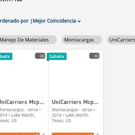
rdenado por
|
Mejor Coincidencia
Manejo De Materiales
Montacargas
UniCarrier
26
30
basta
Subasta
UniCarriers Mcp1f2a20lv
UniCarriers Mcp1f2a20lv
ontacargas - otros •
Montacargas - otros •
014 • Lake Worth,
2014 • Lake Worth,
exas, US
Texas, US