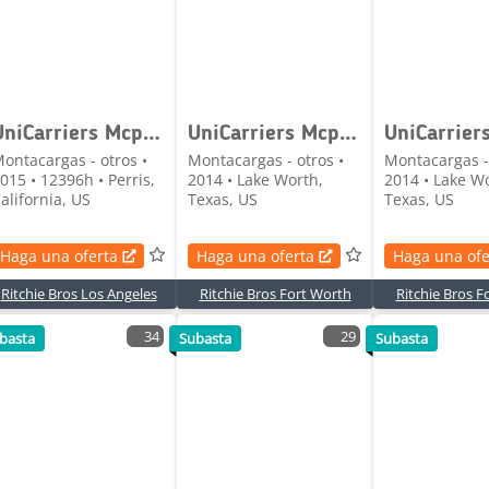
UniCarriers Mcp1f2a20lv
UniCarriers Mcp1f2a20lv
ontacargas - otros •
Montacargas - otros •
Montacargas - 
015 • 12396h • Perris,
2014 • Lake Worth,
2014 • Lake W
alifornia, US
Texas, US
Texas, US
Haga una oferta
Haga una oferta
Haga una ofe
Ritchie Bros Los Angeles
Ritchie Bros Fort Worth
Ritchie Bros F
34
29
basta
Subasta
Subasta