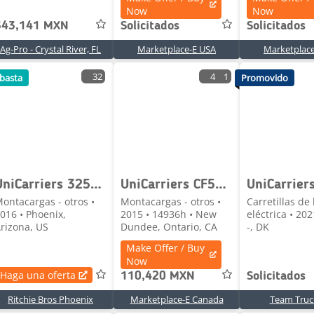
Now
Now
343,141 MXN
Solicitados
Solicitados
Ag-Pro - Crystal River, FL
Marketplace-E USA
Marketplac
32
4
1
basta
Promovido
UniCarriers 3255 lb Pneumatic Tire Forklift
UniCarriers CF50LP
UniCarrier
ontacargas - otros •
Montacargas - otros •
Carretillas de
016 • Phoenix,
2015 • 14936h • New
eléctrica • 202
rizona, US
Dundee, Ontario, CA
-, DK
Make Offer / Buy
Now
Haga una oferta
110,420 MXN
Solicitados
Ritchie Bros Phoenix
Marketplace-E Canada
Team Truc