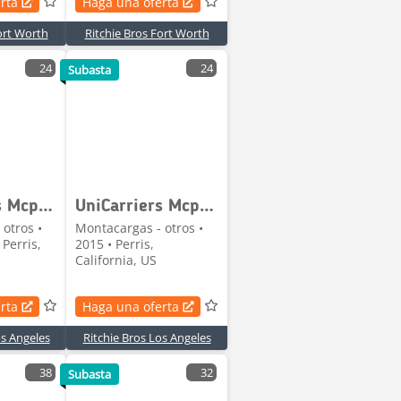
rta
Haga una oferta
ort Worth
Ritchie Bros Fort Worth
24
24
Subasta
UniCarriers Mcp1f2a20lv
UniCarriers Mcp1f2a20lv
otros •
Montacargas - otros •
 Perris,
2015 • Perris,
California, US
rta
Haga una oferta
os Angeles
Ritchie Bros Los Angeles
38
32
Subasta