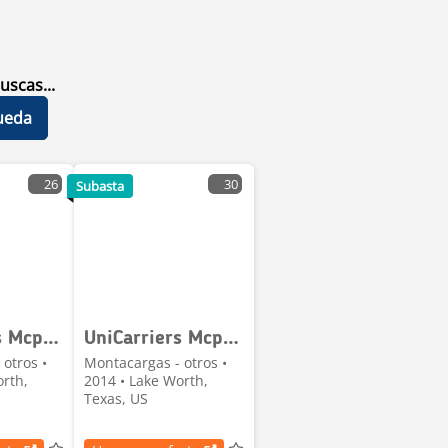
uscas...
ueda
26
30
Subasta
UniCarriers Mcp1f2a20lv
UniCarriers Mcp1f2a20lv
otros •
Montacargas - otros •
orth,
2014 • Lake Worth,
Texas, US