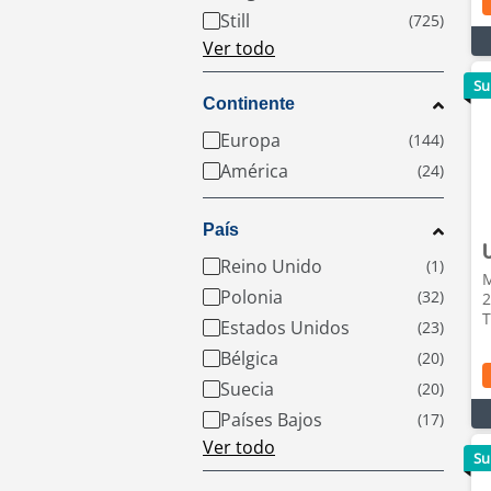
Still
Ver todo
Su
Continente
Europa
América
País
Reino Unido
M
Polonia
2
T
Estados Unidos
Bélgica
Suecia
Países Bajos
Ver todo
Su