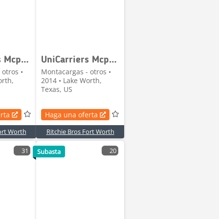
UniCarriers Mcp1f2a20lv
UniCarriers Mcp1f2a20lv
otros •
Montacargas - otros •
orth,
2014 • Lake Worth,
Texas, US
rta
Haga una oferta
ort Worth
Ritchie Bros Fort Worth
31
20
Subasta