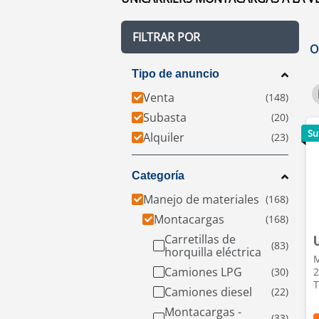
FILTRAR POR
O
Tipo de anuncio
Venta
Subasta
Su
Alquiler
Categoría
Manejo de materiales
Montacargas
Carretillas de
horquilla eléctrica
M
Camiones LPG
2
T
Camiones diesel
Montacargas -