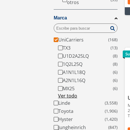
otros
Marca
UniCarriers
TX3
Su
U1D2A25LQ
1Q2L25Q
A1N1L18Q
A2N1L16Q
MX25
Ver todo
Linde
M
2
Toyota
T
Hyster
Jungheinrich