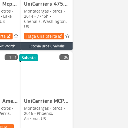
UniCarriers Mcp1f2a20lv
UniCarriers 4750 lb Pneumatic Tire Forklift
otros •
Montacargas - otros •
• Lake
2014 • 7745h •
 US
Chehalis, Washington,
US
rta
Haga una oferta
ort Worth
Ritchie Bros Chehalis
1
1
36
Subasta
UniCarriers Americas PF70LP
UniCarriers MCP1F2A20LV
otros •
Montacargas - otros •
erris,
2016 • Phoenix,
Arizona, US
 Buy