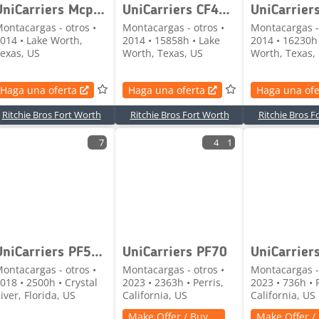
UniCarriers Mcp1f2a20lv
UniCarriers CF40LP
ontacargas - otros •
Montacargas - otros •
Montacargas - 
014 • Lake Worth,
2014 • 15858h • Lake
2014 • 16230h 
exas, US
Worth, Texas, US
Worth, Texas,
Haga una oferta
Haga una oferta
Haga una ofe
Ritchie Bros Fort Worth
Ritchie Bros Fort Worth
Ritchie Bros F
7
4
1
UniCarriers PF50LP
UniCarriers PF70
ontacargas - otros •
Montacargas - otros •
Montacargas - 
018 • 2500h • Crystal
2023 • 2363h • Perris,
2023 • 736h • P
iver, Florida, US
California, US
California, US
Make Offer / Buy
Make Offer /