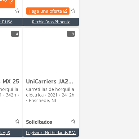
Haga una oferta
e-E USA
Ritchie Bros Phoenix
4
8
s MX 25
UniCarriers JA2N1L16Q
 horquilla
Carretillas de horquilla
1 • 342h •
eléctrica • 2021 • 2412h
• Enschede, NL
Solicitados
k ApS
Logisnext Netherlands B.V.