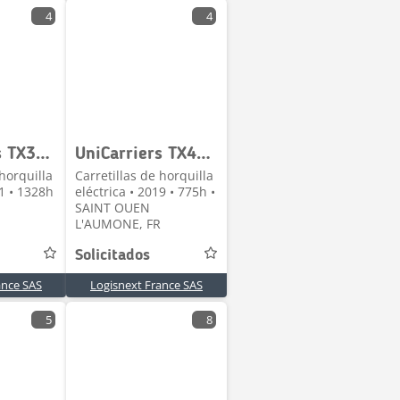
4
4
UniCarriers TX3-20L
UniCarriers TX4-16
 horquilla
Carretillas de horquilla
21 • 1328h
eléctrica • 2019 • 775h •
SAINT OUEN
L'AUMONE, FR
Solicitados
ance SAS
Logisnext France SAS
5
8