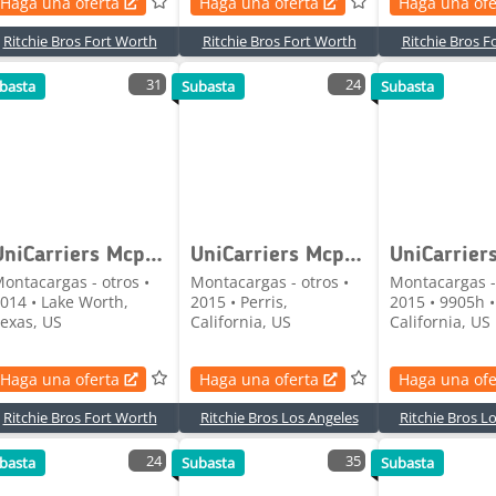
Haga una oferta
Haga una oferta
Haga una ofe
Ritchie Bros Fort Worth
Ritchie Bros Fort Worth
Ritchie Bros F
31
24
basta
Subasta
Subasta
UniCarriers Mcp1f2a20lv
UniCarriers Mcp1f2a20lv
ontacargas - otros •
Montacargas - otros •
Montacargas - 
014 • Lake Worth,
2015 • Perris,
2015 • 9905h •
exas, US
California, US
California, US
Haga una oferta
Haga una oferta
Haga una ofe
Ritchie Bros Fort Worth
Ritchie Bros Los Angeles
Ritchie Bros L
24
35
basta
Subasta
Subasta