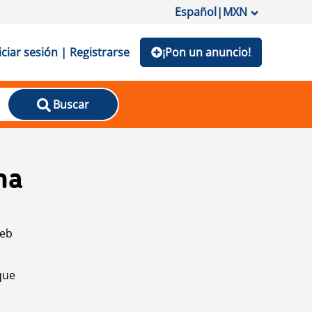
Español
|
MXN
iciar sesión | Registrarse
¡Pon un anuncio!
Buscar
na
web
que