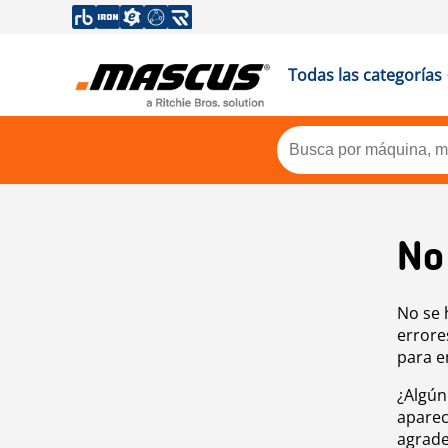
Todas las categorías
No
No se 
errore
para e
¿Algún
aparec
agrade