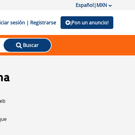
Español
|
MXN
iciar sesión | Registrarse
¡Pon un anuncio!
Buscar
na
web
que