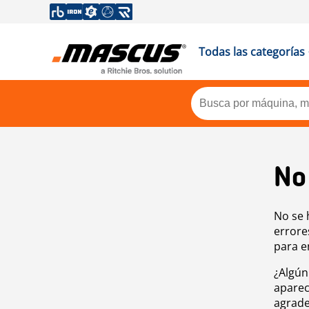
Todas las categorías
No
No se 
errore
para e
¿Algún
aparec
agrade