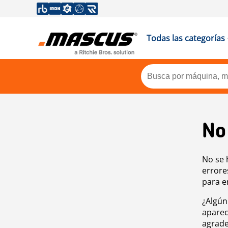
Todas las categorías
No
No se 
errore
para e
¿Algún
aparec
agrade