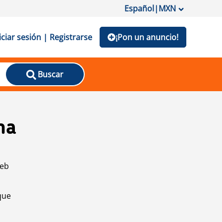
Español
|
MXN
iciar sesión | Registrarse
¡Pon un anuncio!
Buscar
na
web
que