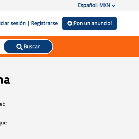
Español
|
MXN
iciar sesión | Registrarse
¡Pon un anuncio!
Buscar
na
web
que