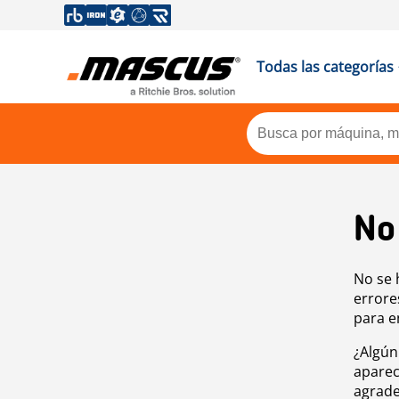
Todas las categorías
No
No se 
errore
para e
¿Algún
aparec
agrade