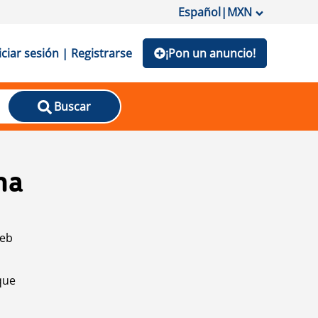
Español
|
MXN
iciar sesión | Registrarse
¡Pon un anuncio!
Buscar
na
web
que