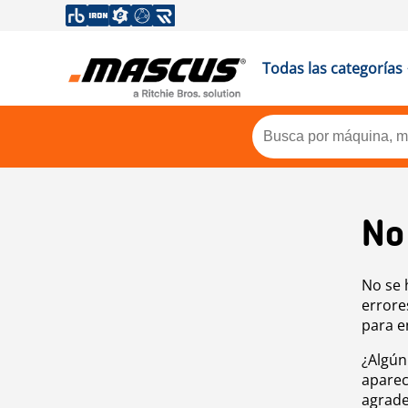
Todas las categorías
No
No se 
errore
para e
¿Algún
aparec
agrade