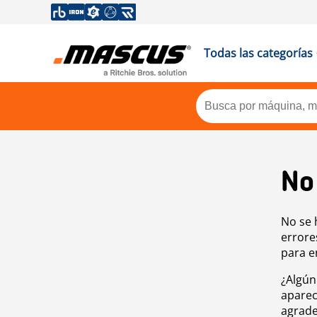
Todas las categorías
No
No se 
errore
para e
¿Algún
aparec
agrade