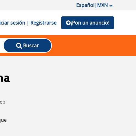
Español
|
MXN
iciar sesión | Registrarse
¡Pon un anuncio!
Buscar
na
web
que