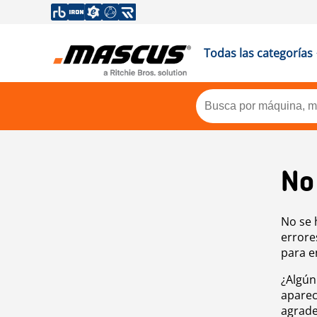
Todas las categorías
No
No se 
errore
para e
¿Algún
aparec
agrade