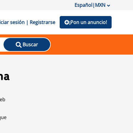
Español
|
MXN
iciar sesión | Registrarse
¡Pon un anuncio!
Buscar
na
web
que