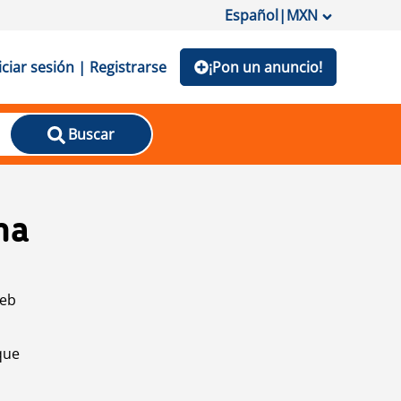
Español
|
MXN
iciar sesión | Registrarse
¡Pon un anuncio!
Buscar
na
web
que