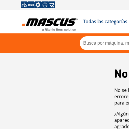
Todas las categorías
No
No se 
errore
para e
¿Algún
aparec
agrade