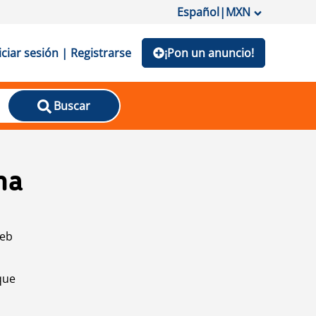
Español
|
MXN
iciar sesión | Registrarse
¡Pon un anuncio!
Buscar
na
web
que