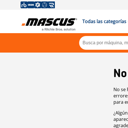
Todas las categorías
No
No se 
errore
para e
¿Algún
aparec
agrade