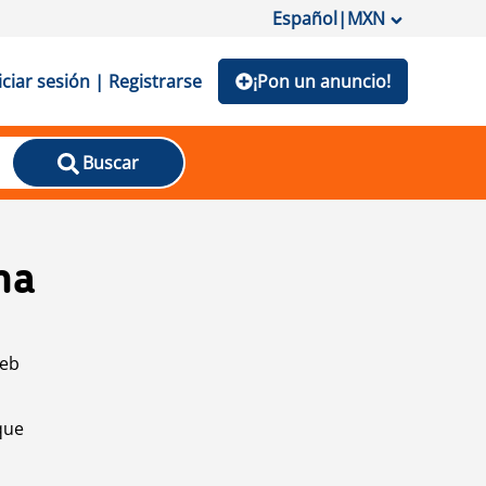
Español
|
MXN
iciar sesión | Registrarse
¡Pon un anuncio!
Buscar
na
web
que