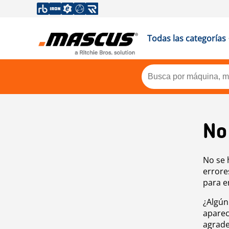
Todas las categorías
No
No se 
errore
para e
¿Algún
aparec
agrade