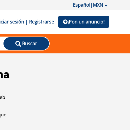
Español
|
MXN
iciar sesión | Registrarse
¡Pon un anuncio!
Buscar
na
web
que