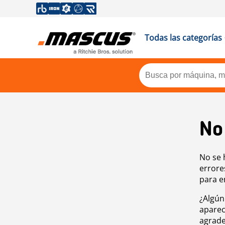
Todas las categorías
No
No se 
errore
para e
¿Algún
aparec
agrade