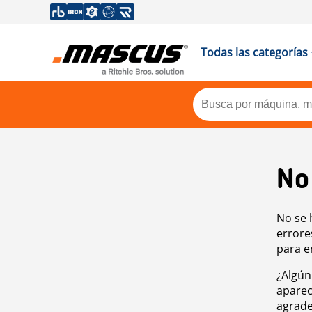
Todas las categorías
No
No se 
errore
para e
¿Algún
aparec
agrade