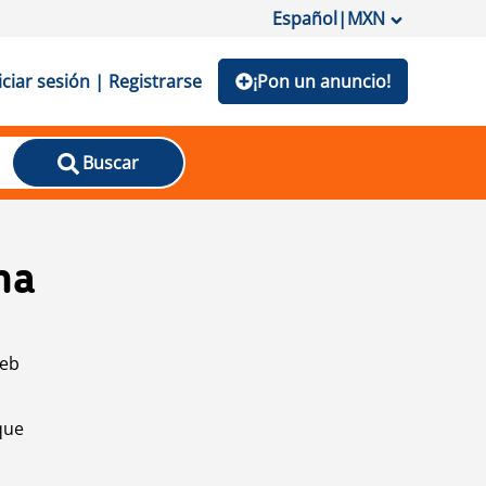
Español
|
MXN
iciar sesión | Registrarse
¡Pon un anuncio!
Buscar
na
web
que