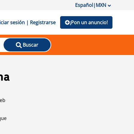
Español
|
MXN
iciar sesión | Registrarse
¡Pon un anuncio!
Buscar
na
web
que