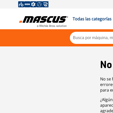
Todas las categorías
No
No se 
errore
para e
¿Algún
aparec
agrade