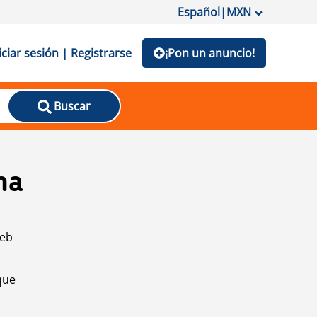
Español
|
MXN
iciar sesión | Registrarse
¡Pon un anuncio!
Buscar
na
web
que