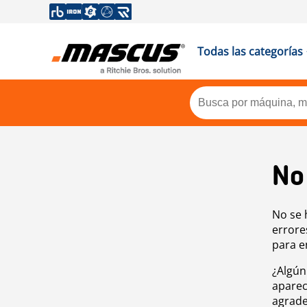
Todas las categorías
No
No se 
errore
para e
¿Algún
aparec
agrade