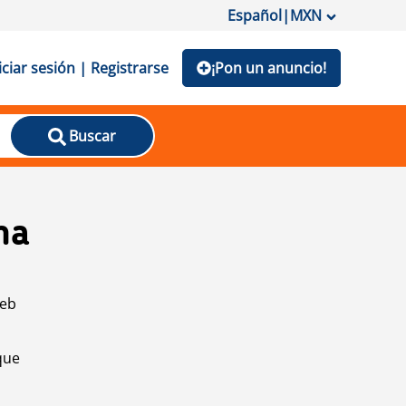
Español
|
MXN
iciar sesión | Registrarse
¡Pon un anuncio!
Buscar
na
web
que