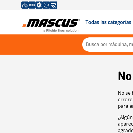
Todas las categorías
No
No se 
errore
para e
¿Algún
aparec
agrade