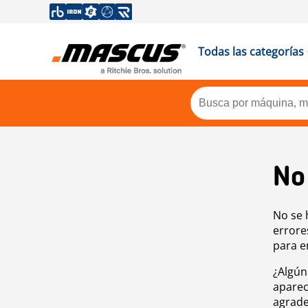
Todas las categorías
No
No se 
errore
para e
¿Algún
aparec
agrade