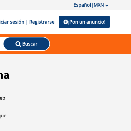
Español
|
MXN
iciar sesión | Registrarse
¡Pon un anuncio!
Buscar
na
web
que