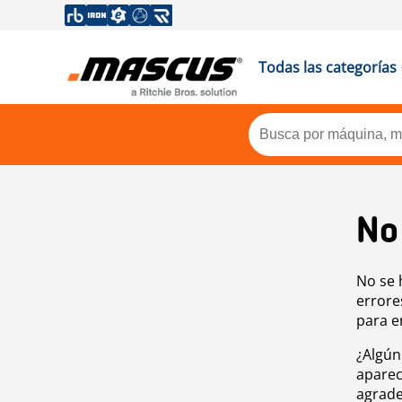
Todas las categorías
No
No se 
errore
para e
¿Algún
aparec
agrade