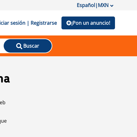
Español
|
MXN
iciar sesión | Registrarse
¡Pon un anuncio!
Buscar
na
web
que