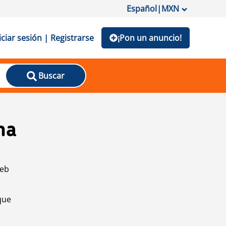
Español
|
MXN
iciar sesión | Registrarse
¡Pon un anuncio!
Buscar
na
web
que