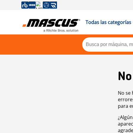
Todas las categorías
No
No se 
errore
para e
¿Algún
aparec
agrade