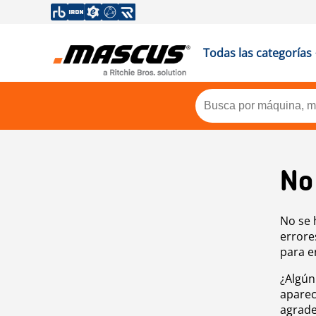
Todas las categorías
No
No se 
errore
para e
¿Algún
aparec
agrade