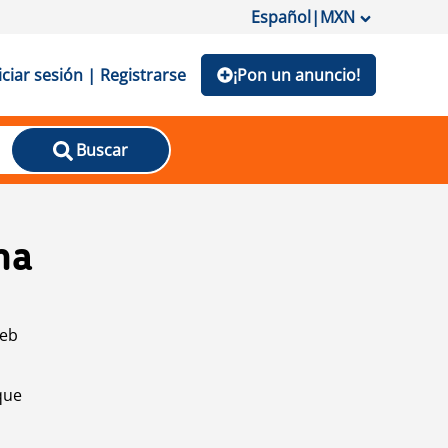
Español
|
MXN
iciar sesión | Registrarse
¡Pon un anuncio!
Buscar
na
web
que