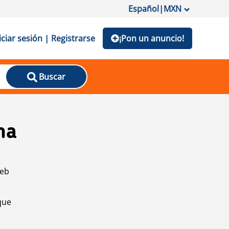
Español
|
MXN
iciar sesión | Registrarse
¡Pon un anuncio!
Buscar
na
web
que