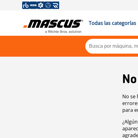
Todas las categorías
No
No se 
errore
para e
¿Algún
aparec
agrade