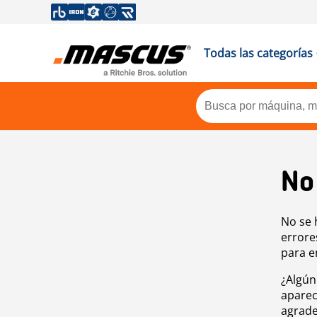
Todas las categorías
No
No se 
errore
para e
¿Algún
aparec
agrade