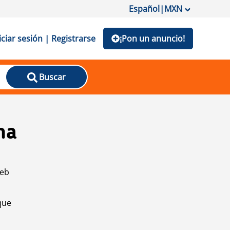
Español
|
MXN
iciar sesión | Registrarse
¡Pon un anuncio!
Buscar
na
web
que