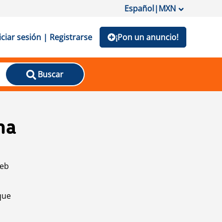
Español
|
MXN
iciar sesión | Registrarse
¡Pon un anuncio!
Buscar
na
web
que