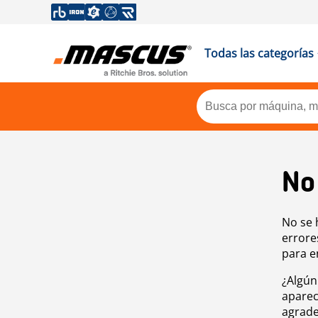
Todas las categorías
No
No se 
errore
para e
¿Algún
aparec
agrade