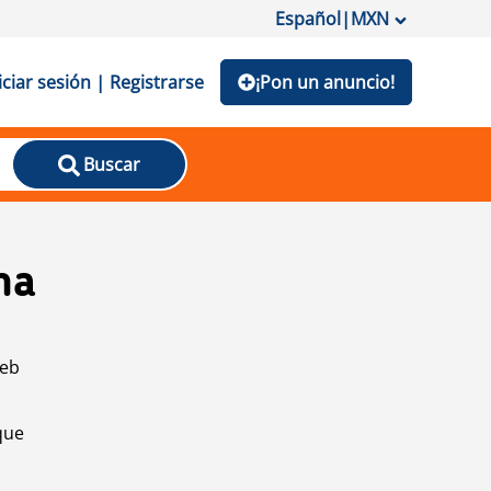
Español
|
MXN
iciar sesión | Registrarse
¡Pon un anuncio!
Buscar
na
web
que