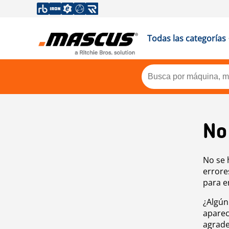
Todas las categorías
No
No se 
errore
para e
¿Algún
aparec
agrade