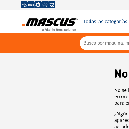
Todas las categorías
No
No se 
errore
para e
¿Algún
aparec
agrade