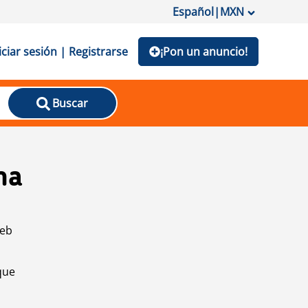
Español
|
MXN
iciar sesión | Registrarse
¡Pon un anuncio!
Buscar
na
web
que