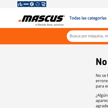
Todas las categorías
No
No se 
errore
para e
¿Algún
aparec
agrade