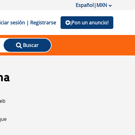
Español
|
MXN
iciar sesión | Registrarse
¡Pon un anuncio!
Buscar
na
web
que