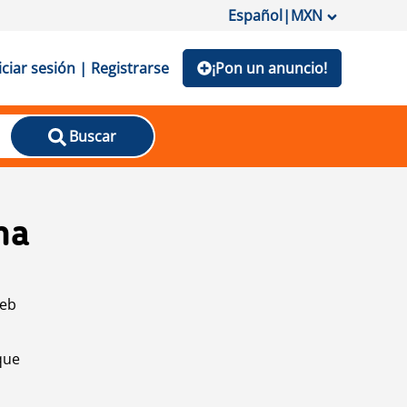
Español
|
MXN
iciar sesión | Registrarse
¡Pon un anuncio!
Buscar
na
web
que