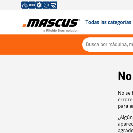
Todas las categorías
No
No se 
errore
para e
¿Algún
aparec
agrade