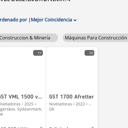
rdenado por
|
Mejor Coincidencia
Construccion & Minería
Máquinas Para Construcción
11
10
GST VML 1500 vejhøvl minilæsser
GST 1700 Afretter
iveladoras • 2025 •
Niveladoras • 2022 • -,
gerskov, Syddanmark,
DK
DK