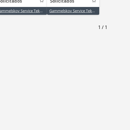
olicitados
Solicitados
Gammelskov Service Teknik ApS
Gammelskov Service Teknik ApS
1
/
1