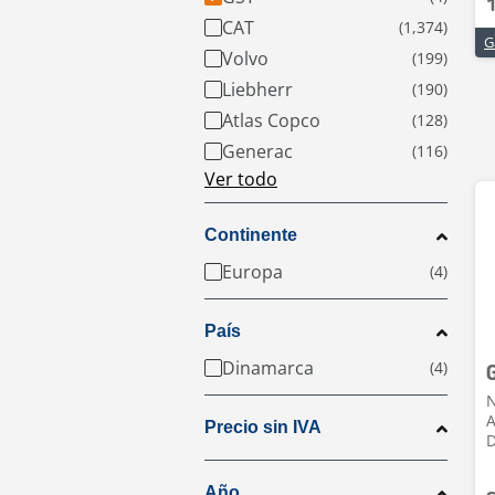
CAT
Volvo
Liebherr
Atlas Copco
Generac
Ver todo
Continente
Europa
País
Dinamarca
N
A
Precio sin IVA
Año