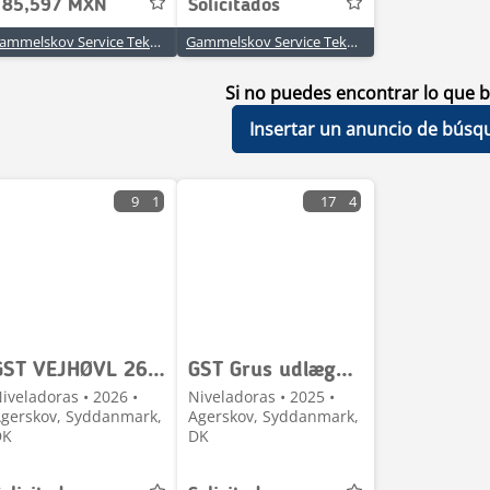
185,597 MXN
Solicitados
Gammelskov Service Teknik ApS
Gammelskov Service Teknik ApS
Si no puedes encontrar lo que b
Insertar un anuncio de búsq
9
1
17
4
GST VEJHØVL 2650
GST Grus udlægger
iveladoras • 2026 •
Niveladoras • 2025 •
gerskov, Syddanmark,
Agerskov, Syddanmark,
DK
DK