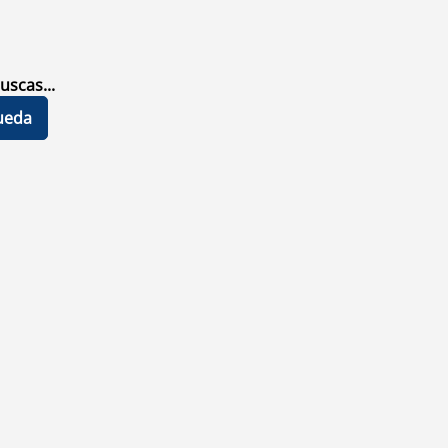
uscas...
ueda