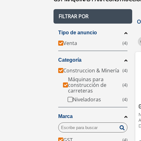
FILTRAR POR
O
Tipo de anuncio
Venta
Categoría
Construccion & Minería
Máquinas para
construcción de
carreteras
Niveladoras
N
Marca
A
GST