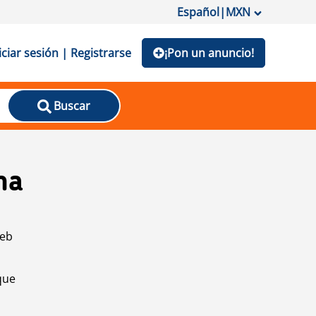
Español
|
MXN
iciar sesión | Registrarse
¡Pon un anuncio!
Buscar
na
web
que