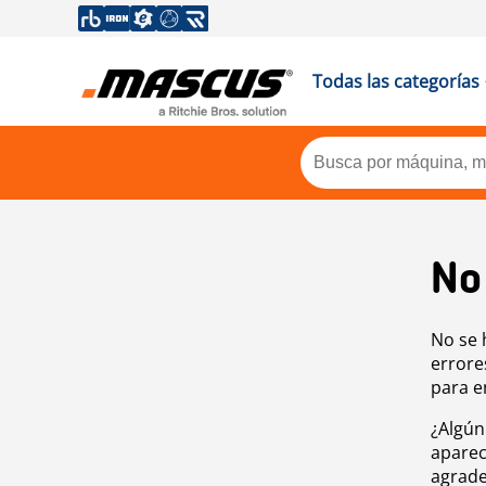
Todas las categorías
No
No se 
errore
para e
¿Algún
aparec
agrade