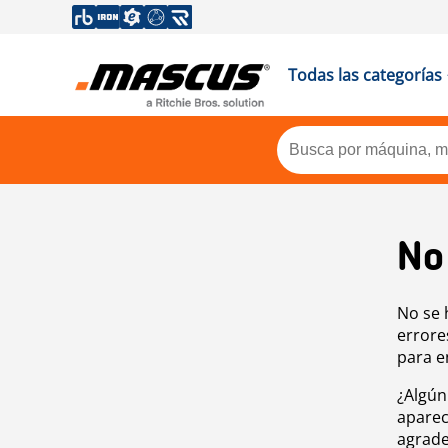
Todas las categorías
No
No se 
errore
para e
¿Algún
aparec
agrade