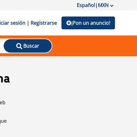
Español
|
MXN
iciar sesión | Registrarse
¡Pon un anuncio!
Buscar
na
web
que