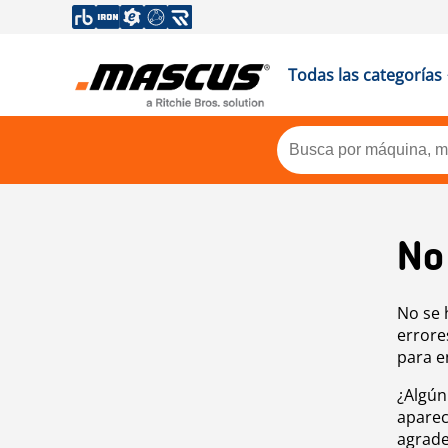
Todas las categorías
No
No se 
errore
para e
¿Algún
aparec
agrade