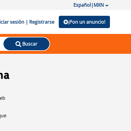
Español
|
MXN
iciar sesión | Registrarse
¡Pon un anuncio!
Buscar
na
web
que