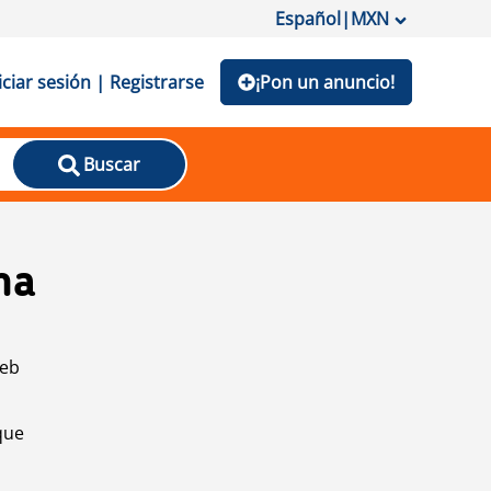
Español
|
MXN
iciar sesión | Registrarse
¡Pon un anuncio!
Buscar
na
web
que