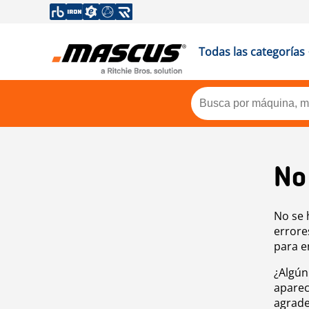
Todas las categorías
No
No se 
errore
para e
¿Algún
aparec
agrade