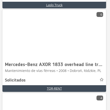
Laslo Truck
6
Mercedes-Benz AXOR 1833 overhead line truck Rail
Mantenimiento de vías férreas • 2008 • Dobroń, łódzkie, PL
Solicitados
TOR-RENT
4