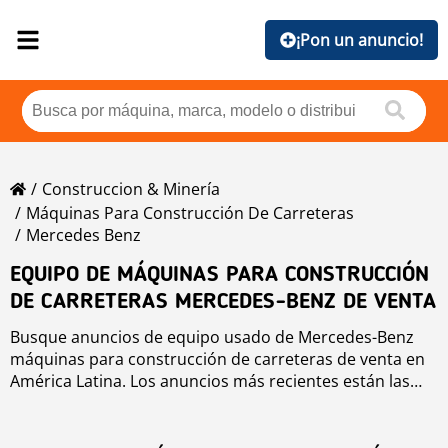
¡Pon un anuncio!
Construccion & Minería
Máquinas Para Construcción De Carreteras
Mercedes Benz
EQUIPO DE MÁQUINAS PARA CONSTRUCCIÓN
DE CARRETERAS MERCEDES-BENZ DE VENTA
Busque anuncios de equipo usado de Mercedes-Benz
máquinas para construcción de carreteras de venta en
América Latina. Los anuncios más recientes están las
primeras posiciones. Para buscar equipo usado de
Mercedes-Benz máquinas para construcción de
carreteras haga clic en los botones de marca, año,