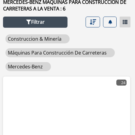
MERCEDES-BENZ MÁQUINAS PARA CONSTRUCCIÓN DE
precio, horas de uso, país. Para buscar cualquier equipo
CARRETERAS A LA VENTA : 6
usado de venta haga clic en este enlace
máquinas para
construcción de carreteras
.
Filtrar
Construccion & Minería
Máquinas Para Construcción De Carreteras
Mercedes-Benz
24