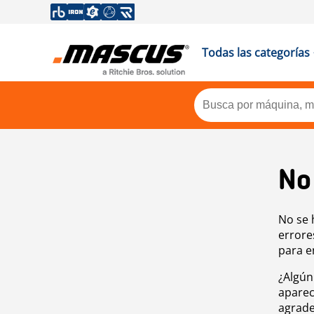
Todas las categorías
No
No se 
errore
para e
¿Algún
aparec
agrade