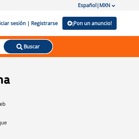
Español
|
MXN
iciar sesión | Registrarse
¡Pon un anuncio!
Buscar
na
web
que