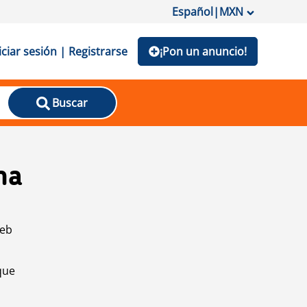
Español
|
MXN
iciar sesión | Registrarse
¡Pon un anuncio!
Buscar
na
web
que