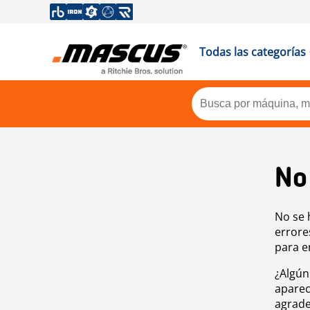
Todas las categorías
No
No se 
errore
para e
¿Algún
aparec
agrade