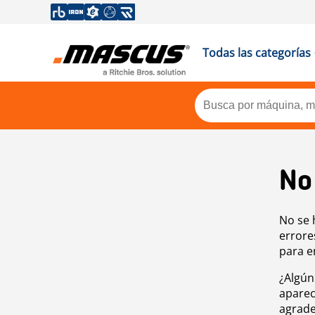
Todas las categorías
No
No se 
errore
para e
¿Algún
aparec
agrade