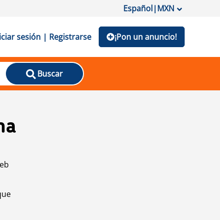
Español
|
MXN
iciar sesión | Registrarse
¡Pon un anuncio!
Buscar
na
web
que